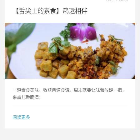
【舌尖上的素食】鸿运相伴
一道素食美味，收获两道食谱。周末就要让味蕾放肆一把，
来点儿香脆滴！
阅读更多