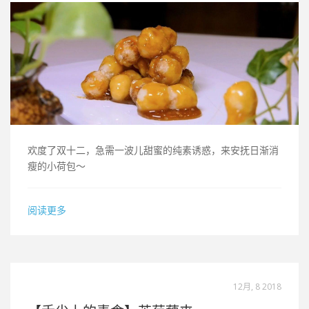
欢度了双十二，急需一波儿甜蜜的纯素诱惑，来安抚日渐消
瘦的小荷包～
阅读更多
12月, 8 2018