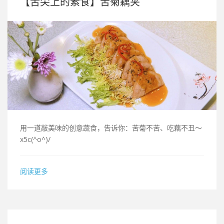
【舌尖上的素食】苦菊藕夹
用一道敲美味的创意蔬食，告诉你：苦菊不苦、吃藕不丑～
x5c(^o^)/
阅读更多