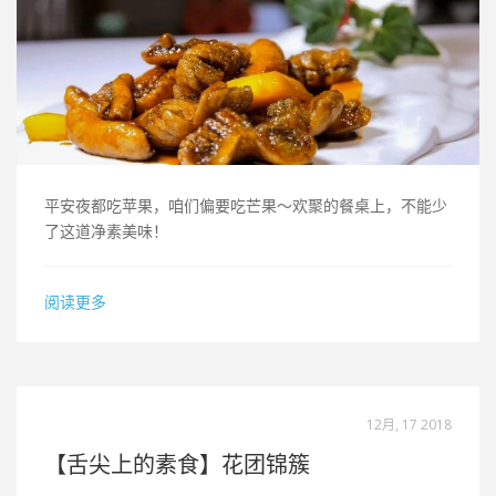
平安夜都吃苹果，咱们偏要吃芒果～欢聚的餐桌上，不能少
了这道净素美味！
阅读更多
12月, 17 2018
【舌尖上的素食】花团锦簇