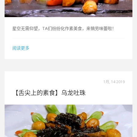
星空无需仰望，TA们纷纷化作素美食，来犒劳味蕾啦！
阅读更多
1月, 14 2019
【舌尖上的素食】乌龙吐珠